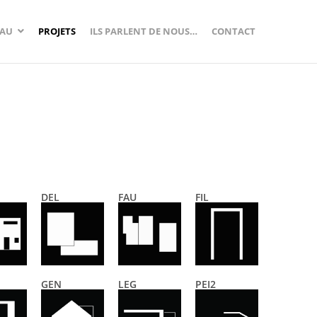
AU
PROJETS
ILS PARLENT DE NOUS…
CONTACT
DEL
FAU
FIL
GEN
LEG
PEI2