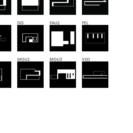
DIS
FAU2
FEL
MOU2
MOU3
VSD