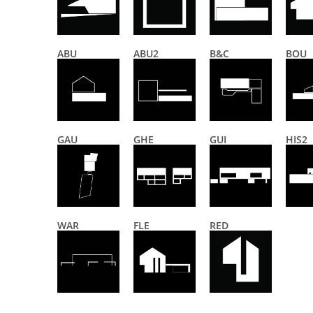
ABU
ABU2
B&C
BOU
GAU
GHE
GUI
HIS2
WAR
FLE
RED