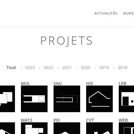
ACTUALITÉS
BURE
PROJETS
Tout
2023
2022
2021
2020
2019
2018
MUL
SAU
HIS
LEB
MAT2
PEI
CVT
WEB