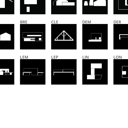
BRE
CLE
DEM
DER
LEM
LEP
LIN
LON